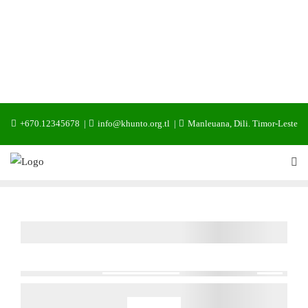
+670.12345678
info@khunto.org.tl
Manleuana, Dili. Timor-Leste