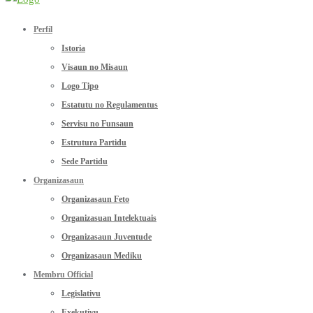
Perfíl
Istoria
Visaun no Misaun
Logo Tipo
Estatutu no Regulamentus
Servisu no Funsaun
Estrutura Partidu
Sede Partidu
Organizasaun
Organizasaun Feto
Organizasuan Intelektuais
Organizasaun Juventude
Organizasaun Mediku
Membru Official
Legislativu
Exekutivu