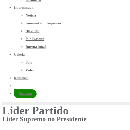
Informasaun
Noticia
Komunikadu Imprensa
Diskursu
Publikasaun
Internasional
Galeria
Foto
Video
Kontaktu
Doasaun
Lider Partido
Lider Supremo no Presidente