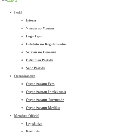
Perfíl
Istoria
Visaun no Misaun
Logo Tipo
Estatutu no Regulamentus
Servisu no Funsaun
Estrutura Partidu
Sede Partidu
Organizasaun
Organizasaun Feto
Organizasuan Intelektuais
Organizasaun Juventude
Organizasaun Mediku
Membru Official
Legislativu
Exekutivu